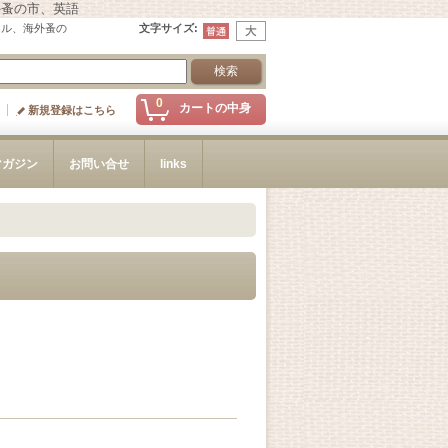
外蚤の市、英語
ール、海外蚤の
文字サイズ
:
0
カートの中身
新規登録はこちら
マガジン
お問い合せ
links