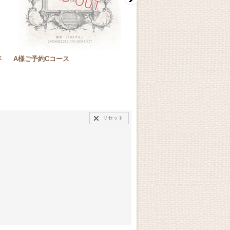
年
A様ご予約Cコース
★ご予約品★ポストカードセッ
リセット