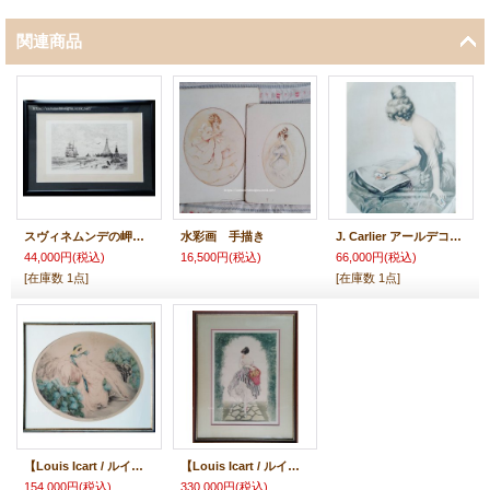
関連商品
スヴィネムンデの岬・2隻の帆船と2つの灯台がある海岸風景 アンティークエッチング画
水彩画 手描き
J. Carlier アールデコ期、アートプリント・トランプ占い 当時のフレーム入り
44,000円
(税込)
16,500円
(税込)
66,000円
(税込)
[在庫数 1点]
[在庫数 1点]
【Louis Icart / ルイ・イカ―ル】1929年 オリジナルエッチング/銅版画 水彩彩色 紫陽花
【Louis Icart / ルイ・イカ―ル】1924年 オリジナルエッチング/銅版画 水彩彩色 林檎の入った籠 16/350
154,000円
(税込)
330,000円
(税込)