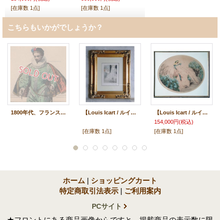
[在庫数 1点]
[在庫数 1点]
こちらもいかがでしょうか？
1800年代、フランス、ファッションプレート 銅版画 アンリ三世時代
【Louis Icart / ルイ・イカ―ル】オリジナル銅版画・水彩彩色
【Louis Icart / ルイ・イカ―ル】1929年 オリジナルエッチング/銅版画 水彩彩色 紫陽花
154,000円
(税込)
[在庫数 1点]
[在庫数 1点]
ホーム
|
ショッピングカート
特定商取引法表示
|
ご利用案内
PCサイト
★フロントにある商品画像からですと、掲載商品の表示数に限