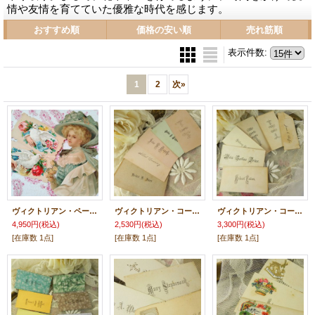
情や友情を育てていた優雅な時代を感じます。
おすすめ順
価格の安い順
売れ筋順
表示件数
:
1
2
次
»
ヴィクトリアン・ペーパー３枚セット （コーリングカード３枚・クロモス１枚）
ヴィクトリアン・コーリングカード5枚
ヴィクトリアン・コーリングカード6枚
4,950円
(税込)
2,530円
(税込)
3,300円
(税込)
[在庫数 1点]
[在庫数 1点]
[在庫数 1点]