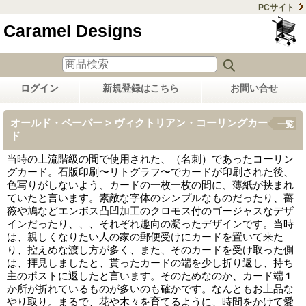
PCサイト
Caramel Designs
ログイン
新規登録はこちら
お問い合せ
オールド・ペーパー > ヴィクトリアン・コーリングカー
一覧
ド
当時の上流階級の間で使用された、（名刺）であったコーリン
グカード。石版印刷〜リトグラフ〜でカードが印刷された後、
色写りがしないよう、カードの一枚一枚の間に、薄紙が挟まれ
ていたと言います。素敵な字体のシンプルなものだったり、薔
薇や鳩などエンボス凸凹加工のクロモス付のゴージャスなデザ
インだったり、、、それぞれ趣向の凝ったデザインです。当時
は、親しくなりたい人の家の郵便受けにカードを置いて来た
り、控えめな渡し方が多く、また、そのカードを受け取った側
は、拝見しましたと、貰ったカードの端を少し折り返し、持ち
主のポストに返したと言います。そのためなのか、カード端１
か所が折れているものが多いのも確かです。なんともお上品な
やり取り。まるで、花や木々を育てるように、時間をかけて愛