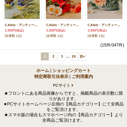
C.Klein・アンティーク・ポストカード、小鳥たち
C.Klein・アンティーク・ポストカード、マーガレット＆ポピー
C.Klein・アンティーク・ポストカード、ローズ
3,300円
(税込)
3,300円
(税込)
3,300円
(税込)
[在庫数 1点]
[在庫数 1点]
[在庫数 1点]
(15件/347件)
...
1
2
3
24
次
»
ホーム
|
ショッピングカート
特定商取引法表示
|
ご利用案内
PCサイト
★フロントにある商品画像からですと、掲載商品の表示数に限
りがあります。
★PCサイトホームページ左側の【商品カテゴリー】にて全商品
をご覧頂けます。
★スマホ版の場合もスマホページ内の【商品カテゴリー】より
全商品ご覧頂けます。