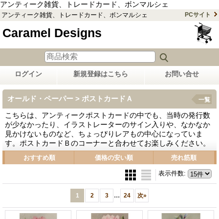
アンティーク雑貨、トレードカード、ボンマルシェ
アンティーク雑貨、トレードカード、ボンマルシェ
PCサイト
Caramel Designs
ログイン
新規登録はこちら
お問い合せ
オールド・ペーパー > ポストカードＡ
一覧
こちらは、アンティークポストカードの中でも、当時の発行数
が少なかったり、イラストレーターのサイン入りや、なかなか
見かけないものなど、ちょっぴりレアもの中心になっていま
す。ポストカードＢのコーナーと合わせてお楽しみください。
おすすめ順
価格の安い順
売れ筋順
表示件数
:
...
1
2
3
24
次
»