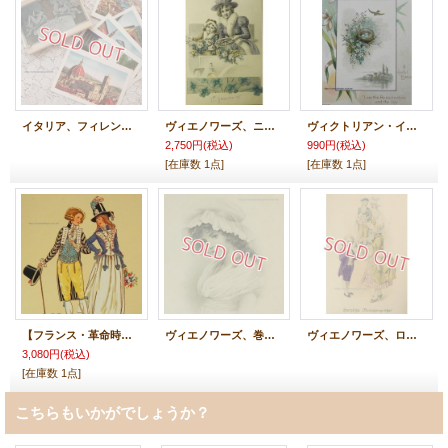
イタリア、フィレンツェのポストカード１５枚セット
ヴィエノワーズ、ニューイヤーカード
ヴィクトリアン・イースターカード
2,750円
(税込)
990円
(税込)
[在庫数 1点]
[在庫数 1点]
【フランス・革命時前後のファッション】ポストカード
ヴィエノワーズ、巻き毛の少女
ヴィエノワーズ、ロココの子供たち
3,080円
(税込)
[在庫数 1点]
こちらもいかがでしょうか？