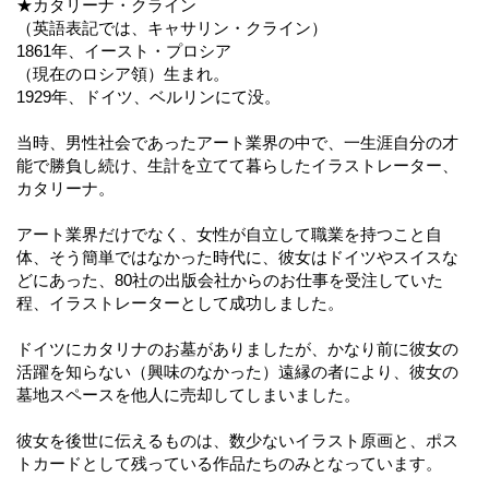
★カタリーナ・クライン
（英語表記では、キャサリン・クライン）
1861年、イースト・プロシア
（現在のロシア領）生まれ。
1929年、ドイツ、ベルリンにて没。
当時、男性社会であったアート業界の中で、一生涯自分の才
能で勝負し続け、生計を立てて暮らしたイラストレーター、
カタリーナ。
アート業界だけでなく、女性が自立して職業を持つこと自
体、そう簡単ではなかった時代に、彼女はドイツやスイスな
どにあった、80社の出版会社からのお仕事を受注していた
程、イラストレーターとして成功しました。
ドイツにカタリナのお墓がありましたが、かなり前に彼女の
活躍を知らない（興味のなかった）遠縁の者により、彼女の
墓地スペースを他人に売却してしまいました。
彼女を後世に伝えるものは、数少ないイラスト原画と、ポス
トカードとして残っている作品たちのみとなっています。