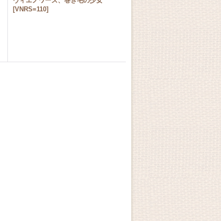
ヴィエノワーズ、巻き毛の少女
[
VNRS=110
]