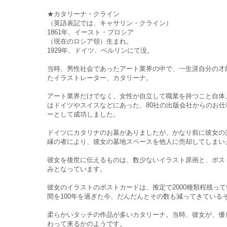
★カタリーナ・クライン
（英語表記では、キャサリン・クライン）
1861年、イースト・プロシア
（現在のロシア領）生まれ。
1929年、ドイツ、ベルリンにて没。
当時、男性社会であったアート業界の中で、一生涯自分の才
たイラストレーター、カタリーナ。
アート業界だけでなく、女性が自立して職業を持つこと自体
はドイツやスイスなどにあった、80社の出版会社からのお
ーとして成功しました。
ドイツにカタリナのお墓がありましたが、かなり前に彼女の
縁の者により、彼女の墓地スペースを他人に売却してしまい
彼女を後世に伝えるものは、数少ないイラスト原画と、ポス
みとなっています。
彼女のイラストのポストカードは、推定で2000種類程残っ
間を100年を過ぎた今、だんだんとその数も減ってきている
柔らかいタッチの作品が多いカタリーナ。当時、彼女が、優
わって来るかのようです。