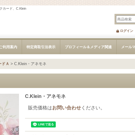
ド、C.Klein
ログイン
ご利用案内
特定商取引法表示
プロフィール＆メディア関連
メール
ードＡ
>
C.Klein・アネモネ
C.Klein・アネモネ
販売価格は
お問い合わせ
ください。