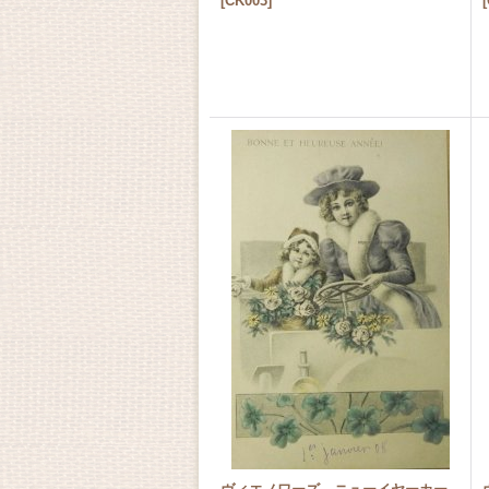
[
CK003
]
[