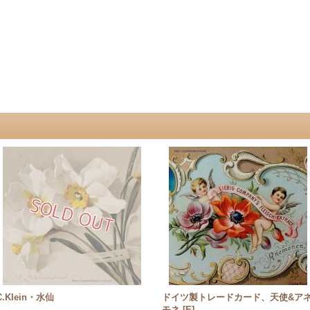
C.Klein・水仙
ドイツ製トレードカード、天使&ア
モネ
[
E
]