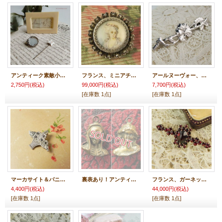
アンティーク素敵小物♪ 各種バラ売りです。
フランス、ミニアチュア・ポートレートとシードパール＆銀ブローチ
アールヌーヴォー、お花のブローチ
2,750円
(税込)
99,000円
(税込)
7,700円
(税込)
[在庫数 1点]
[在庫数 1点]
マーカサイト＆パニエ（バスケット）銀のペンダントトップ
裏表あり！アンティーク・ハンドクラフト・ペンダントトップ
フランス、ガーネットブローチ、ベルメイユ
4,400円
(税込)
44,000円
(税込)
[在庫数 1点]
[在庫数 1点]