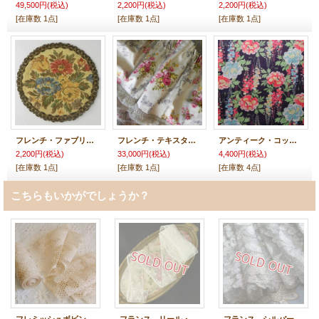
49,500円
(税込)
2,200円
(税込)
2,200円
(税込)
[在庫数 1点]
[在庫数 1点]
[在庫数 1点]
フレンチ・ファブリックのドイリー
フレンチ・テキスタイル 4ｍ50ｃｍｘ34ｃｍ
アンティーク・コットンファブリック 70ｃｍｘ50cm〜
2,200円
(税込)
33,000円
(税込)
4,400円
(税込)
[在庫数 1点]
[在庫数 1点]
[在庫数 4点]
こちらもいかがでしょうか？