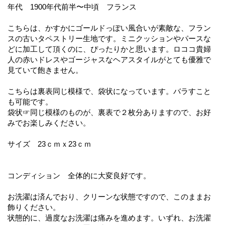
年代 1900年代前半〜中頃 フランス
こちらは、かすかにゴールドっぽい風合いが素敵な、フラン
スの古いタペストリー生地です。ミニクッションやパースな
どに加工して頂くのに、ぴったりかと思います。ロココ貴婦
人の赤いドレスやゴージャスなヘアスタイルがとても優雅で
見ていて飽きません。
こちらは裏表同じ模様で、袋状になっています。バラすこと
も可能です。
袋状☞同じ模様のものが、裏表で２枚分ありますので、お好
みでお楽しみください。
サイズ 23ｃｍｘ23ｃｍ
コンディション 全体的に大変良好です。
お洗濯は済んでおり、クリーンな状態ですので、このままお
飾りください。
状態的に、過度なお洗濯は痛みを進めます。いずれ、お洗濯