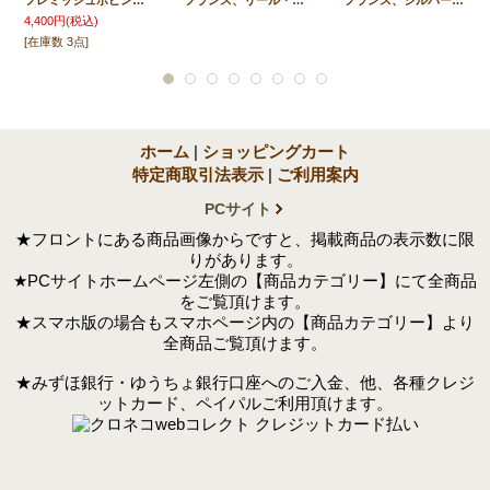
フレミッシュボビン・レーストリム 65ｃｍｘ9ｃｍ
フランス、リール・ボビンレース 2ｍ12ｃｍｘ4.3ｃｍ
フランス、シルバースレッド・レース 1ｍ70ｃｍｘ51ｃｍ
4,400円
(税込)
[在庫数 3点]
ホーム
|
ショッピングカート
特定商取引法表示
|
ご利用案内
PCサイト
★フロントにある商品画像からですと、掲載商品の表示数に限
りがあります。
★PCサイトホームページ左側の【商品カテゴリー】にて全商品
をご覧頂けます。
★スマホ版の場合もスマホページ内の【商品カテゴリー】より
全商品ご覧頂けます。
★みずほ銀行・ゆうちょ銀行口座へのご入金、他、各種クレジ
ットカード、ペイパルご利用頂けます。