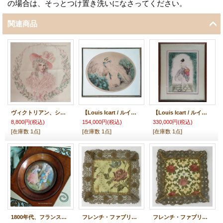
の場合は、そっとつけ置き洗いになさってください。
関連商品
ヴィクトリアン、シルクに手描きペイント ロココ貴婦人
【Louis Icart / ルイ・イカ―ル】1929年 オリジナルエッチング/銅版画 水彩彩色 紫陽花
【Louis Icart / ルイ・イカ―ル】1924年 オリジナルエッチング/銅版画 水彩彩色 林檎の入った籠 16/350
8,800円
(税込)
154,000円
(税込)
330,000円
(税込)
[在庫数 1点]
[在庫数 1点]
[在庫数 1点]
1800年代、フランス・ミニアチュア木製フレーム、手描き画
フレンチ・ファブリックのドイリー
フレンチ・ファブリックのドイリー