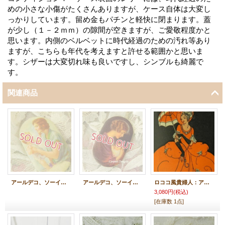
めの小さな小傷がたくさんありますが、ケース自体は大変し
っかりしています。留め金もパチンと軽快に閉まります。蓋
が少し（１－２ｍｍ）の隙間が空きますが、ご愛敬程度かと
思います。内側のベルベットに時代経過のための汚れ等あり
ますが、こちらも年代を考えますと許せる範囲かと思いま
す。シザーは大変切れ味も良いですし、シンブルも綺麗で
す。
関連商品
アールデコ、ソーイング・ピンホルダー
アールデコ、ソーイング・ピンホルダー
ロココ風貴婦人：アールデコ期ニードルキット
3,080円
(税込)
[在庫数 1点]