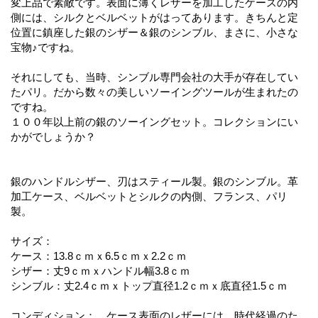
変上品で素敵です。表面に薄くレザーを加工したケースの内
側には、シルクとベルベットがはってあります。きちんと定
位置に鎮座した銀のシザー＆銀のシンブル、まさに、小さな
宝物♪ですね。
それにしても、当時、シンブル専門会社の大手が存在してい
たパリ。だから数々の美しいソーイングツールが生まれたの
ですね。
１００年以上前の銀のソーイングセット。コレクションにい
かがでしょうか？
銀のハンドルシザー、刃はスティール製。銀のシンブル。革
加工ケース、ベルベットとシルクの内側、フランス、パリ
製。
サイズ：
ケース：13.8ｃｍｘ6.5ｃｍｘ2.2ｃｍ
シザー：丈9ｃｍｘハンドル幅3.8ｃｍ
シンブル：丈2.4ｃｍｘトップ直径1.2ｃｍｘ底直径1.5ｃｍ
コンディション： ケース表面のレザーには、時代経過のた