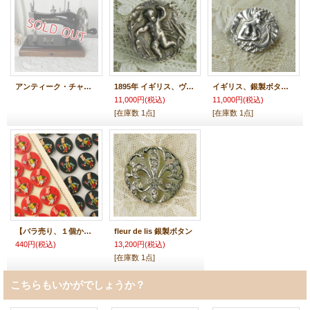
アンティーク・チャイルド用ミシン、オリジナル箱、マニュアル、付属紙付
1895年 イギリス、ヴィクトリアン銀製ボタン キューピッド
イギリス、銀製ボタン ハープを弾くレディ
11,000円
(税込)
11,000円
(税込)
[在庫数 1点]
[在庫数 1点]
【バラ売り、１個から〜】フランス、うさぎボタン 赤＆濃緑
fleur de lis 銀製ボタン
440円
(税込)
13,200円
(税込)
[在庫数 1点]
こちらもいかがでしょうか？