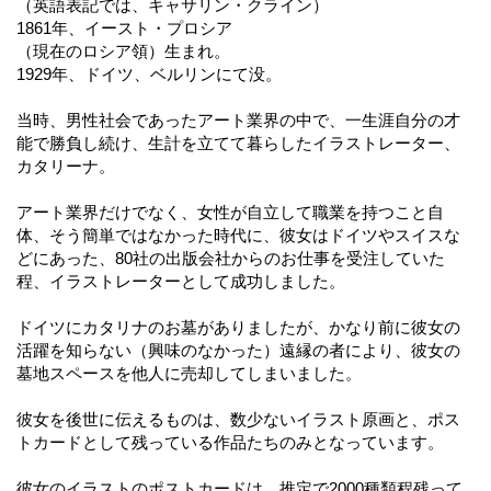
（英語表記では、キャサリン・クライン）
1861年、イースト・プロシア
（現在のロシア領）生まれ。
1929年、ドイツ、ベルリンにて没。
当時、男性社会であったアート業界の中で、一生涯自分の才
能で勝負し続け、生計を立てて暮らしたイラストレーター、
カタリーナ。
アート業界だけでなく、女性が自立して職業を持つこと自
体、そう簡単ではなかった時代に、彼女はドイツやスイスな
どにあった、80社の出版会社からのお仕事を受注していた
程、イラストレーターとして成功しました。
ドイツにカタリナのお墓がありましたが、かなり前に彼女の
活躍を知らない（興味のなかった）遠縁の者により、彼女の
墓地スペースを他人に売却してしまいました。
彼女を後世に伝えるものは、数少ないイラスト原画と、ポス
トカードとして残っている作品たちのみとなっています。
彼女のイラストのポストカードは、推定で2000種類程残って